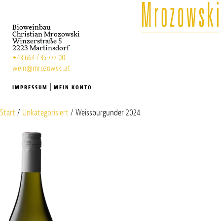
Bioweinbau
Christian Mrozowski
Winzerstraße 5
2223 Martinsdorf
+43 664 / 35 777 00
wein@mrozowski.at
|
IMPRESSUM
MEIN KONTO
Start
/
Unkategorisiert
/ Weissburgunder 2024