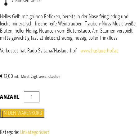
Genießen bei
12°
Helles Gelb mit grünen Reflexen, bereits in der Nase feingliedrig und
leicht mineralisch, frische reife Weintrauben, Trauben-Nuss Müsli, weiße
Blüten, heller Honig, Nuancen vom Blütenstaub, Am Gaumen verspielt
mittelgewichtig fast athletisch,traubig, nussig, toller Trinkfluss
Verkostet hat Rado Svitana/Haslauerhof
www.haslauerhof.at
€
12,00
inkl. Mwst. zzgl. Versandkosten
Weissburgunder
2024
Menge
IN DEN WARENKORB
Kategorie:
Unkategorisiert